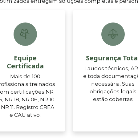
 otimizados entregam soluções completas e persona
Equipe
Segurança Tota
Certificada
Laudos técnicos, A
e toda documentaç
Mais de 100
necessária. Suas
rofissionais treinados
obrigações legais
om certificações NR
estão cobertas
5, NR 18, NR 06, NR 10
 NR 11. Registro CREA
e CAU ativo.