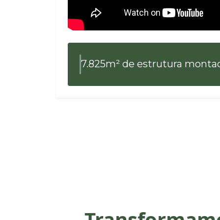
7.825m² de estrutura monta
Transformamo