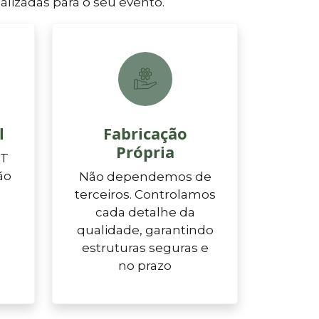
lizadas para o seu evento.
l
Fabricação
Própria
RT
ão
Não dependemos de
terceiros. Controlamos
cada detalhe da
qualidade, garantindo
estruturas seguras e
no prazo