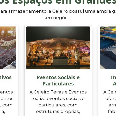
 para armazenamento, a Celeiro possui uma ampla g
seu negócio.
tivos
Eventos Sociais e
In
Particulares
ventos
A Celeiro Feiras e Eventos
A Cel
ventos
realiza eventos sociais e
ofer
s, com
particulares, com
ar
ia,
estruturas próprias,
fab