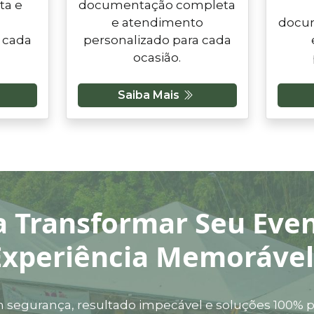
ta e
documentação completa
e atendimento
docu
 cada
personalizado para cada
ocasião.
Saiba Mais
a Transformar Seu Ev
Experiência Memorável
 segurança, resultado impecável e soluções 100% 